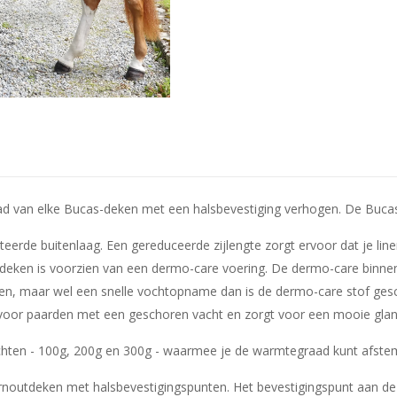
 van elke Bucas-deken met een halsbevestiging verhogen. De Bucas Li
erde buitenlaag. Een gereduceerde zijlengte zorgt ervoor dat je liner
. De deken is voorzien van een dermo-care voering. De dermo-care binn
len, maar wel een snelle vochtopname dan is de dermo-care stof ges
al voor paarden met een geschoren vacht en zorgt voor een mooie glan
ewichten - 100g, 200g en 300g - waarmee je de warmtegraad kunt afst
turnoutdeken met halsbevestigingspunten. Het bevestigingspunt aan de