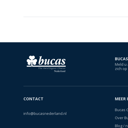
BUCAS
Meld u 
zich op
CONTACT
MEER 
Bucas 
info@bucasnederland.nl
Over B
Blog / 