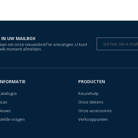
 IN UW MAILBOX
aan om onze nieuwsbrief te ontvangen. U kunt
 elk moment afmelden.
INFORMATIE
PRODUCTEN
Catalogus
Keuzehulp
ucas
Onze dekens
nieuws
Onze accessoires
stelde vragen
Verkooppunten