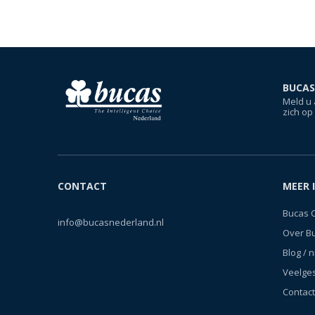
BUCAS
Meld u 
zich op
CONTACT
MEER 
Bucas 
info@bucasnederland.nl
Over B
Blog / 
Veelge
Contact