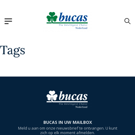
Tags
Home
/
Tags
Reparatie
(1)
BUCAS IN UW MAILBOX
Meld u aan om onze nieuwsbrief te ontvangen. U kunt
zich op elk moment afmelden.