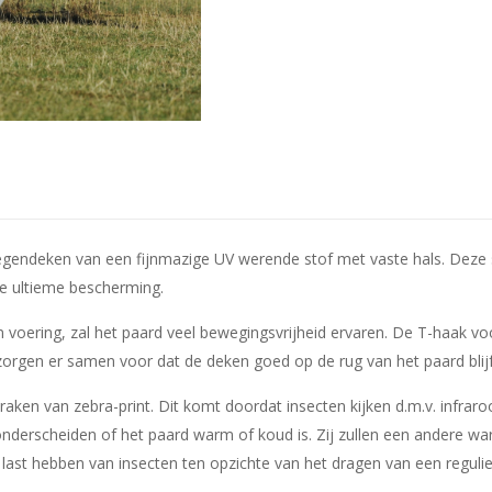
iegendeken van een fijnmazige UV werende stof met vaste hals. Deze s
de ultieme bescherming.
voering, zal het paard veel bewegingsvrijheid ervaren. De T-haak voo
 zorgen er samen voor dat de deken goed op de rug van het paard blijf
aken van zebra-print. Dit komt doordat insecten kijken d.m.v. infraroo
derscheiden of het paard warm of koud is. Zij zullen een andere wa
last hebben van insecten ten opzichte van het dragen van een regulie