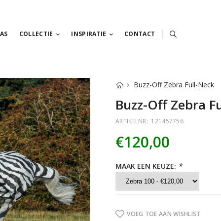
AS
COLLECTIE
INSPIRATIE
CONTACT
Buzz-Off Zebra Full-Neck
Buzz-Off Zebra F
ARTIKELNR:
121457756
€120,00
MAAK EEN KEUZE:
*
VOEG TOE AAN WISHLIST