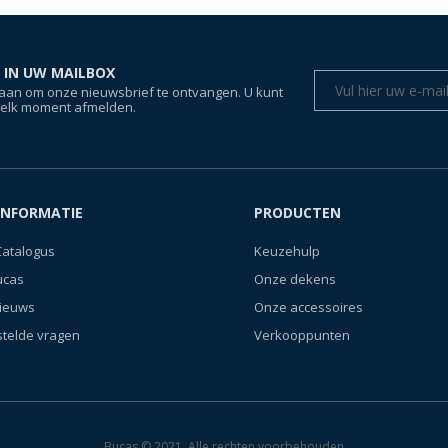
 IN UW MAILBOX
aan om onze nieuwsbrief te ontvangen. U kunt
 elk moment afmelden.
INFORMATIE
PRODUCTEN
Catalogus
Keuzehulp
ucas
Onze dekens
nieuws
Onze accessoires
stelde vragen
Verkooppunten
Bucas © 2021. Alle rechten voorbehouden