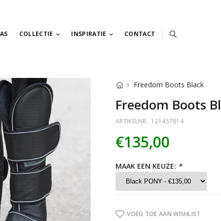
AS
COLLECTIE
INSPIRATIE
CONTACT
Freedom Boots Black
Freedom Boots B
ARTIKELNR:
121457814
€135,00
MAAK EEN KEUZE:
*
VOEG TOE AAN WISHLIST