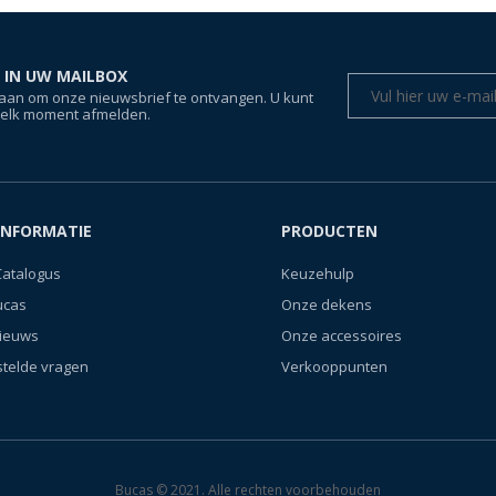
 IN UW MAILBOX
aan om onze nieuwsbrief te ontvangen. U kunt
 elk moment afmelden.
INFORMATIE
PRODUCTEN
Catalogus
Keuzehulp
ucas
Onze dekens
nieuws
Onze accessoires
stelde vragen
Verkooppunten
Bucas © 2021. Alle rechten voorbehouden