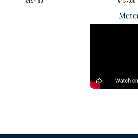
€151,00
€157,00
Meten